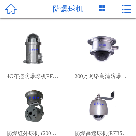




防爆球机
首页
公司简介
产品中心
新闻资讯
客户案例
4G布控防爆球机RFB50-EX/DM-2.4G
200万网络高清防爆球机(半球)
关于容方
服务支持
资质证书
防爆红外球机 (200万32倍网络高清，内置本安电路)
防爆高速球机(RFB50-Ex/D/N-200, 200万网络高清)
联系我们